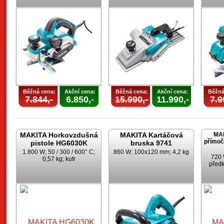
Běžná cena:
Akční cena:
Běžná cena:
Akční cena:
Běžná
7.844,-
6.850,-
15.990,-
11.990,-
7.9
MAKITA Horkovzdušná
MAKITA Kartáčová
MAK
přímoč
pistole HG6030K
bruska 9741
1.800 W; 50 / 300 / 600° C;
860 W; 100x120 mm; 4,2 kg
720 
0,57 kg; kufr
předk