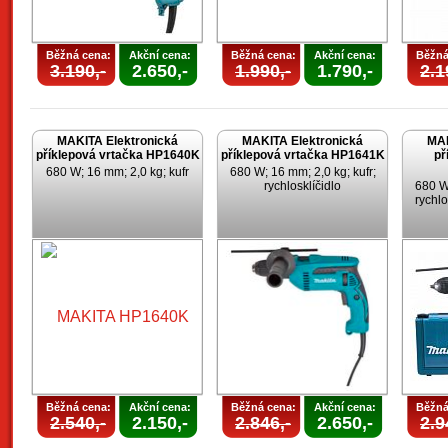
Běžná cena:
Akční cena:
Běžná cena:
Akční cena:
Běžná
3.190,-
2.650,-
1.990,-
1.790,-
2.1
MAKITA Elektronická
MAKITA Elektronická
MAK
příklepová vrtačka HP1640K
příklepová vrtačka HP1641K
př
680 W; 16 mm; 2,0 kg; kufr
680 W; 16 mm; 2,0 kg; kufr;
rychlosklíčidlo
680 W;
rychlo
Běžná cena:
Akční cena:
Běžná cena:
Akční cena:
Běžná
2.540,-
2.150,-
2.846,-
2.650,-
2.9