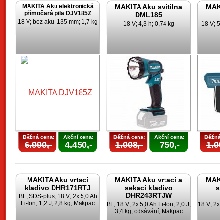
MAKITA Aku elektronická
MAKITA Aku svítilna
MAKI
přímočará pila DJV185Z
DML185
18 V; bez aku; 135 mm; 1,7 kg
18 V; 4,3 h; 0,74 kg
18 V; 5
Běžná cena:
Akční cena:
Běžná cena:
Akční cena:
Běžná
6.990,-
4.450,-
1.008,-
750,-
1.0
MAKITA Aku vrtací
MAKITA Aku vrtací a
MAKI
kladivo DHR171RTJ
sekací kladivo
s
DHR243RTJW
BL; SDS-plus; 18 V; 2x 5,0 Ah
Li-Ion; 1,2 J; 2,8 kg; Makpac
BL; 18 V; 2x 5,0 Ah Li-Ion; 2,0 J;
18 V; 2x 
3,4 kg; odsávání; Makpac