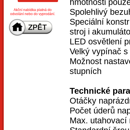
hmotnosti pouze
Spolehlivý bezu
Akční nabídka platná do
odvolání nebo do vyprodání.
Speciální kons
stroj i akumuláto
LED osvětlení p
Velký vypínač 
Možnost nastav
stupních
Technické par
Otáčky naprázdn
Počet úderů nap
Max. utahovací