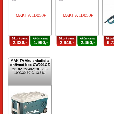
Běžná cena:
Akční cena:
Běžná cena:
Akční cena:
Běžná
2.336,-
1.990,-
2.948,-
2.450,-
6.7
MAKITA Aku chladící a
ohřívací box CW001GZ
2x 18V / 2x 40V; 20 l; -18-
10°C/30-60°C; 13,5 kg