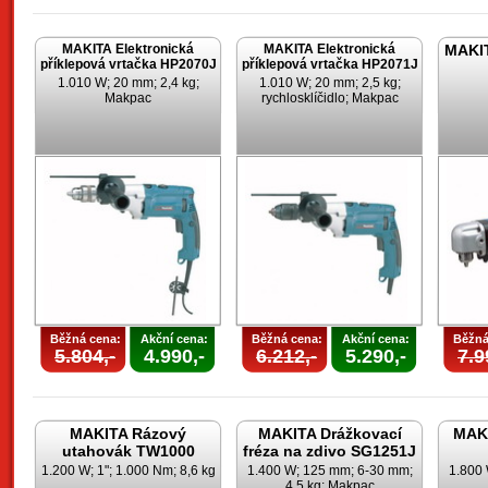
MAKITA Elektronická
MAKITA Elektronická
MAKIT
příklepová vrtačka HP2070J
příklepová vrtačka HP2071J
1.010 W; 20 mm; 2,4 kg;
1.010 W; 20 mm; 2,5 kg;
Makpac
rychlosklíčidlo; Makpac
Běžná cena:
Akční cena:
Běžná cena:
Akční cena:
Běžná
5.804,-
4.990,-
6.212,-
5.290,-
7.9
MAKITA Rázový
MAKITA Drážkovací
MAKI
utahovák TW1000
fréza na zdivo SG1251J
1.200 W; 1"; 1.000 Nm; 8,6 kg
1.400 W; 125 mm; 6-30 mm;
1.800 
4,5 kg; Makpac