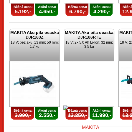
Běžná cena:
Akční cena:
Běžná cena:
Akční cena:
Běžná
5.192,-
4.650,-
6.790,-
4.290,-
12.9
MAKITA Aku pila ocaska
MAKITA Aku pila ocaska
MAKIT
DJR183Z
DJR186RTE
18 V; bez aku; 13 mm; 50 mm;
18 V; 2x 5,0 Ah Li-Ion; 32 mm;
18 V; 2
1,7 kg
3,5 kg
Běžná cena:
Akční cena:
Běžná cena:
Akční cena:
Běžná
3.990,-
2.550,-
13.250,-
11.990,-
13.2