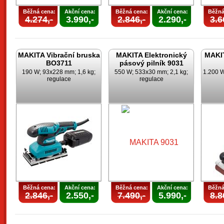
Běžná cena:
Akční cena:
Běžná cena:
Akční cena:
Běžná
4.274,-
3.990,-
2.846,-
2.290,-
3.6
MAKITA Vibrační bruska
MAKITA Elektronický
MAKIT
BO3711
pásový pilník 9031
190 W; 93x228 mm; 1,6 kg;
550 W; 533x30 mm; 2,1 kg;
1.200 W
regulace
regulace
Běžná cena:
Akční cena:
Běžná cena:
Akční cena:
Běžná
2.846,-
2.550,-
7.490,-
5.990,-
8.8