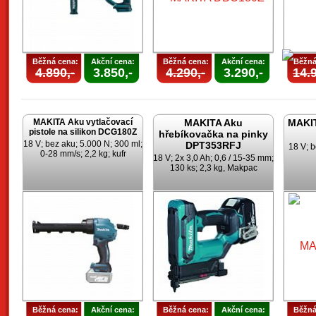
Běžná cena:
Akční cena:
Běžná cena:
Akční cena:
Běžná
4.890,-
3.850,-
4.290,-
3.290,-
14.9
MAKITA Aku vytlačovací
MAKITA Aku
MAKIT
pistole na silikon DCG180Z
hřebíkovačka na pinky
18 V; bez aku; 5.000 N; 300 ml;
DPT353RFJ
18 V; b
0-28 mm/s; 2,2 kg; kufr
18 V; 2x 3,0 Ah; 0,6 / 15-35 mm;
130 ks; 2,3 kg, Makpac
Běžná cena:
Akční cena:
Běžná cena:
Akční cena:
Běžná