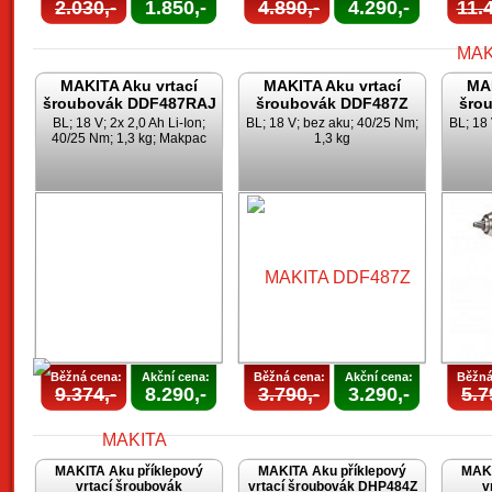
2.030,-
1.850,-
4.890,-
4.290,-
11.4
MAKITA Aku vrtací
MAKITA Aku vrtací
MAK
šroubovák DDF487RAJ
šroubovák DDF487Z
šro
BL; 18 V; 2x 2,0 Ah Li-Ion;
BL; 18 V; bez aku; 40/25 Nm;
BL; 18
40/25 Nm; 1,3 kg; Makpac
1,3 kg
Běžná cena:
Akční cena:
Běžná cena:
Akční cena:
Běžná
9.374,-
8.290,-
3.790,-
3.290,-
5.7
MAKITA Aku příklepový
MAKITA Aku příklepový
MAKI
vrtací šroubovák
vrtací šroubovák DHP484Z
v