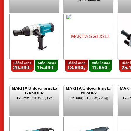
Běžná cena:
Akční cena:
Běžná cena:
Akční cena:
Běžná
20.390,-
15.490,-
13.690,-
11.650,-
25.1
MAKITA Úhlová bruska
MAKITA Úhlová bruska
MAKI
GA5030R
9565HRZ
125 mm; 720 W; 1,8 kg
125 mm; 1.100 W; 2,4 kg
125 m