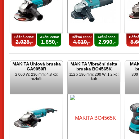
Běžná cena:
Akční cena:
Běžná cena:
Akční cena:
Běžná
2.025,-
1.850,-
4.010,-
2.990,-
5.6
MAKITA Úhlová bruska
MAKITA Vibrační delta
MAK
GA9050R
bruska BO4565K
b
2.000 W; 230 mm; 4,8 kg;
112 x 190 mm; 200 W; 1,2 kg;
300 
rozběh
kufr