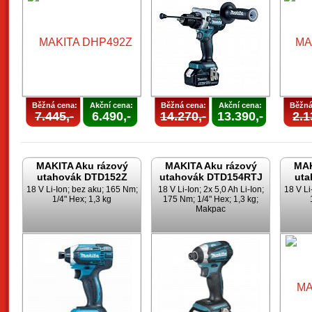
Běžná cena:
Akční cena:
Běžná cena:
Akční cena:
Běžná
7.445,-
6.490,-
14.270,-
13.390,-
2.1
MAKITA Aku rázový
MAKITA Aku rázový
MAK
utahovák DTD152Z
utahovák DTD154RTJ
uta
18 V Li-Ion; bez aku; 165 Nm;
18 V Li-Ion; 2x 5,0 Ah Li-Ion;
18 V Li
1/4" Hex; 1,3 kg
175 Nm; 1/4" Hex; 1,3 kg;
Makpac