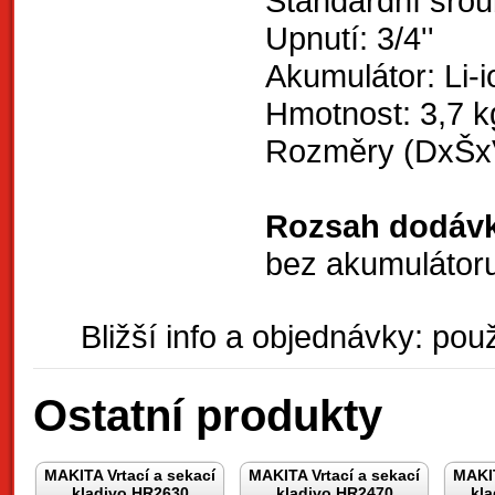
Standardní šro
Upnutí: 3/4''
Akumulátor: Li-i
Hmotnost: 3,7 k
Rozměry (DxŠxV
Rozsah dodávk
bez akumulátoru
Bližší info a objednávky: použ
Ostatní produkty
MAKITA Vrtací a sekací
MAKITA Vrtací a sekací
MAKIT
kladivo HR2630
kladivo HR2470
kl