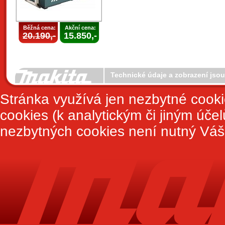
Běžná cena:
Akční cena:
20.190,-
15.850,-
Technické údaje a zobrazení jso
Stránka využívá jen nezbytné cook
cookies (k analytickým či jiným úče
nezbytných cookies není nutný Váš