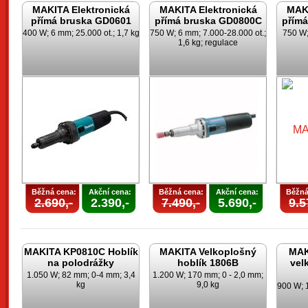
MAKITA Elektronická
MAKITA Elektronická
MAKI
přímá bruska GD0601
přímá bruska GD0800C
přím
400 W; 6 mm; 25.000 ot.; 1,7 kg
750 W; 6 mm; 7.000-28.000 ot.;
750 W;
1,6 kg; regulace
Běžná cena:
Akční cena:
Běžná cena:
Akční cena:
Běžná
2.690,-
2.390,-
7.490,-
5.690,-
9.5
MAKITA KP0810C Hoblík
MAKITA Velkoplošný
MAK
na polodrážky
hoblík 1806B
vel
1.050 W; 82 mm; 0-4 mm; 3,4
1.200 W; 170 mm; 0 - 2,0 mm;
kg
9,0 kg
900 W; 