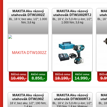
MAKITA Aku rázový
MAKITA Aku rázový
MAK
utahovák DTW1002Z
utahovák DTW1002RTJ
uta
BL; 18 V; bez aku; 1/2"; 1.000
BL; 18 V; 2x 5,0 Ah Li-Ion; 1/2";
BL; 18 
Nm; 3,6 kg
1.000 Nm; 3,6 kg
Běžná cena:
Akční cena:
Běžná cena:
Akční cena:
Běžná
10.490,-
8.850,-
18.190,-
14.990,-
9.9
MAKITA Aku rázový
MAKITA Aku rázový
MAK
utahovák DTW190Z
utahovák DTW300RTJ
uta
18 V; bez aku; 1/2"; 190 Nm;
BL; 18 V; 2x 5,0 Ah Li-Ion; 1/2";
BL; 18
1,4 kg
330 Nm; 1,8 kg; Makpac