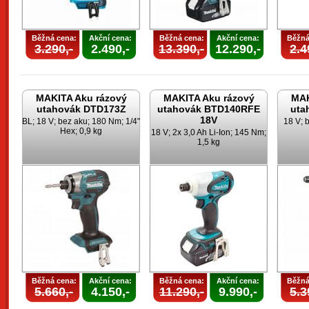
Běžná cena:
Akční cena:
Běžná cena:
Akční cena:
Běžná
3.290,-
2.490,-
13.390,-
12.290,-
2.4
MAKITA Aku rázový
MAKITA Aku rázový
MAK
utahovák DTD173Z
utahovák BTD140RFE
uta
18V
BL; 18 V; bez aku; 180 Nm; 1/4"
18 V; 
Hex; 0,9 kg
18 V; 2x 3,0 Ah Li-Ion; 145 Nm;
1,5 kg
Běžná cena:
Akční cena:
Běžná cena:
Akční cena:
Běžná
5.660,-
4.150,-
11.290,-
9.990,-
5.3