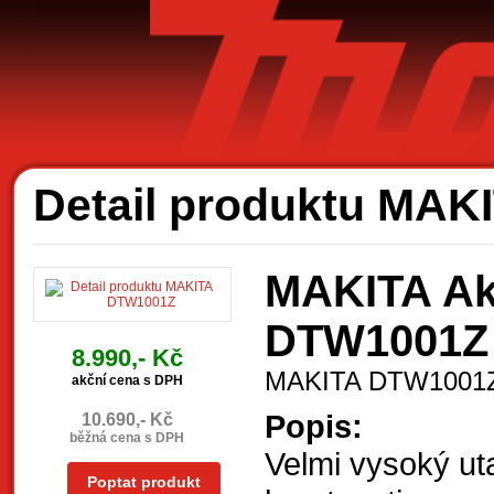
Ak
Detail produktu MA
MAKITA Ak
DTW1001Z
8.990,- Kč
MAKITA DTW1001
akční cena s DPH
Popis:
10.690,- Kč
běžná cena s DPH
Velmi vysoký u
Poptat produkt