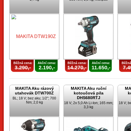
Běžná cena:
Akční cena:
Běžná cena:
Akční cena:
Běžná
3.290,-
2.190,-
14.270,-
11.650,-
7.4
MAKITA Aku rázový
MAKITA Aku ruční
MA
utahovák DTW700Z
kotoučová pila
k
DHS680RTJ
BL; 18 V; bez aku; 1/2"; 700
Nm; 2,0 kg
18 V; 2x 5,0 Ah Li-Ion; 165 mm;
18 V; b
3,3 kg