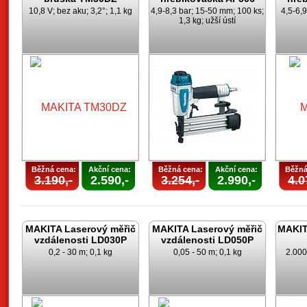
10,8 V; bez aku; 3,2°; 1,1 kg
4,9-8,3 bar; 15-50 mm; 100 ks;
4,5-6,
1,3 kg; užší ústí
Běžná cena:
Akční cena:
Běžná cena:
Akční cena:
Běžná
3.190,-
2.590,-
3.254,-
2.990,-
4.0
MAKITA Laserový měřič
MAKITA Laserový měřič
MAKITA
vzdálenosti LD030P
vzdálenosti LD050P
0,2 - 30 m; 0,1 kg
0,05 - 50 m; 0,1 kg
2.000