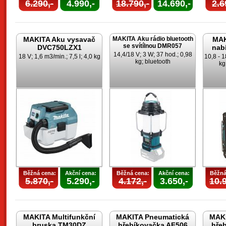
6.290,-
4.990,-
18.790,-
14.690,-
2.6
MAKITA Aku vysavač
MAKITA Aku rádio bluetooth
MAK
se svítílnou DMR057
DVC750LZX1
nab
14,4/18 V; 3 W; 37 hod.; 0,98
18 V; 1,6 m3/min.; 7,5 l; 4,0 kg
10,8 - 1
kg; bluetooth
kg
Běžná cena:
Akční cena:
Běžná cena:
Akční cena:
Běžná
5.870,-
5.290,-
4.172,-
3.650,-
10.9
MAKITA Multifunkční
MAKITA Pneumatická
MAKI
bruska TM30DZ
hřebíkovačka AF506
hře