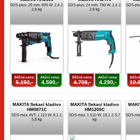
SDS-plus; 26 mm; 800 W; 2,4 J;
SDS-plus; 24 mm; 780 W; 2,4 J;
SDS-plu
2,8 kg
2,9 kg
Běžná cena:
Akční cena:
Běžná cena:
Akční cena:
Běžná
5.192,-
4.590,-
4.708,-
4.290,-
10.6
MAKITA Sekací kladivo
MAKITA Sekací kladivo
MAKIT
HM0871C
HM1205C
SDS-max; AVT; 1.110 W; 8,1 J;
SDS-max; 1.510 W; 19,1 J; 9,7
SDS-max;
5,6 kg
kg