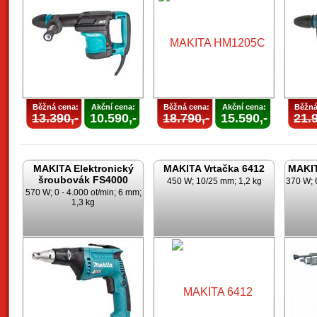
Běžná cena:
Akční cena:
Běžná cena:
Akční cena:
Běžná
13.390,-
10.590,-
18.790,-
15.590,-
21.9
MAKITA Elektronický
MAKITA Vrtačka 6412
MAKIT
šroubovák FS4000
450 W; 10/25 mm; 1,2 kg
370 W; 
570 W; 0 - 4.000 ot/min; 6 mm;
1,3 kg