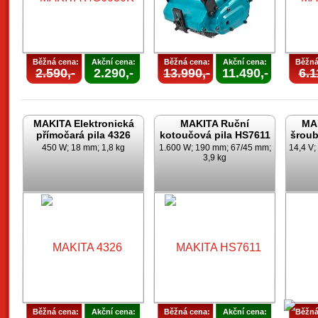
Běžná cena:
Akční cena:
Běžná cena:
Akční cena:
Běžná
2.590,-
2.290,-
13.990,-
11.490,-
6.1
MAKITA Elektronická
MAKITA Ruční
MAK
přímočará pila 4326
kotoučová pila HS7611
šrou
450 W; 18 mm; 1,8 kg
1.600 W; 190 mm; 67/45 mm;
14,4 V;
3,9 kg
Běžná cena:
Akční cena:
Běžná cena:
Akční cena:
Běžná