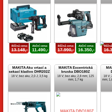
Běžná cena:
Akční cena:
Běžná cena:
Akční cena:
Běžná
13.148,-
11.490,-
17.990,-
16.350,-
16.3
MAKITA Aku vrtací a
MAKITA Excentrická
MAK
sekací kladivo DHR202Z
bruska DBO180Z
18 V; bez aku; 2,0 J; 3,5 kg
18 V; bez aku; 2,8 mm; 125
18 V; 
mm; 1,7 kg
mm; 1,8