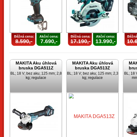
Běžná cena:
Akční cena:
Běžná cena:
Akční cena:
Běžná
8.590,-
7.690,-
17.190,-
13.990,-
10.6
MAKITA Aku úhlová
MAKITA Aku úhlová
MAK
bruska DGA511Z
bruska DGA513Z
bru
BL; 18 V; bez aku; 125 mm; 2,8
BL; 18 V; bez aku; 125 mm; 2,3
BL; 18 
kg; regulace
kg; regulace
mm;