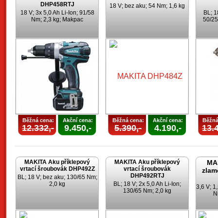
DHP458RTJ
18 V; bez aku; 54 Nm; 1,6 kg
18 V; 3x 5,0 Ah Li-Ion; 91/58
BL; 1
Nm; 2,3 kg; Makpac
50/25
Běžná cena:
Akční cena:
Běžná cena:
Akční cena:
Běžná
12.332,-
9.450,-
5.390,-
4.190,-
13.4
MAKITA Aku příklepový
MAKITA Aku příklepový
MA
vrtací šroubovák DHP492Z
vrtací šroubovák
zlam
DHP492RTJ
BL; 18 V; bez aku; 130/65 Nm;
2,0 kg
BL; 18 V; 2x 5,0 Ah Li-Ion;
3,6 V; 1
130/65 Nm; 2,0 kg
N