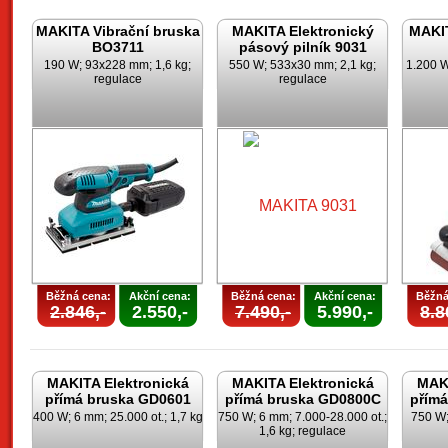
MAKITA Vibrační bruska
MAKITA Elektronický
MAKIT
BO3711
pásový pilník 9031
190 W; 93x228 mm; 1,6 kg;
550 W; 533x30 mm; 2,1 kg;
1.200 W
regulace
regulace
Běžná cena:
Akční cena:
Běžná cena:
Akční cena:
Běžná
2.846,-
2.550,-
7.490,-
5.990,-
8.8
MAKITA Elektronická
MAKITA Elektronická
MAKI
přímá bruska GD0601
přímá bruska GD0800C
přím
400 W; 6 mm; 25.000 ot.; 1,7 kg
750 W; 6 mm; 7.000-28.000 ot.;
750 W;
1,6 kg; regulace