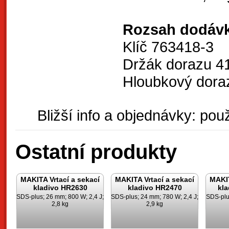
Rozsah dodávk
Klíč 763418-3
Držák dorazu 4
Hloubkový dora
Bližší info a objednávky: použ
Ostatní produkty
MAKITA Vrtací a sekací
MAKITA Vrtací a sekací
MAKIT
kladivo HR2630
kladivo HR2470
kl
SDS-plus; 26 mm; 800 W; 2,4 J;
SDS-plus; 24 mm; 780 W; 2,4 J;
SDS-plu
2,8 kg
2,9 kg