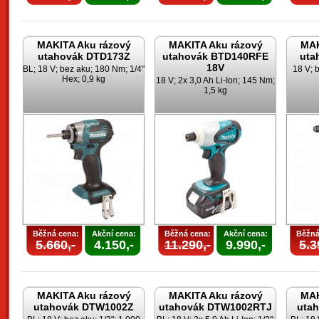
MAKITA Aku rázový
MAKITA Aku rázový
MAK
utahovák DTD173Z
utahovák BTD140RFE
uta
18V
BL; 18 V; bez aku; 180 Nm; 1/4"
18 V; 
Hex; 0,9 kg
18 V; 2x 3,0 Ah Li-Ion; 145 Nm;
1,5 kg
Běžná cena:
Akční cena:
Běžná cena:
Akční cena:
Běžná
5.660,-
4.150,-
11.290,-
9.990,-
5.3
MAKITA Aku rázový
MAKITA Aku rázový
MAK
utahovák DTW1002Z
utahovák DTW1002RTJ
uta