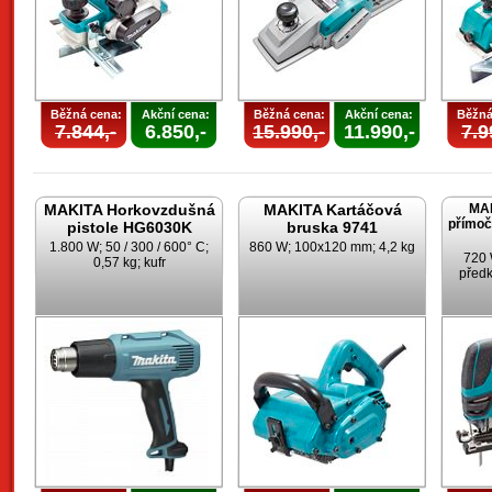
Běžná cena:
Akční cena:
Běžná cena:
Akční cena:
Běžná
7.844,-
6.850,-
15.990,-
11.990,-
7.9
MAKITA Horkovzdušná
MAKITA Kartáčová
MAK
přímoč
pistole HG6030K
bruska 9741
1.800 W; 50 / 300 / 600° C;
860 W; 100x120 mm; 4,2 kg
720 
0,57 kg; kufr
předk