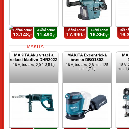
Běžná cena:
Akční cena:
Běžná cena:
Akční cena:
Běžná
13.148,-
11.490,-
17.990,-
16.350,-
16.3
MAKITA Aku vrtací a
MAKITA Excentrická
MAK
sekací kladivo DHR202Z
bruska DBO180Z
18 V; bez aku; 2,0 J; 3,5 kg
18 V; bez aku; 2,8 mm; 125
18 V; 
mm; 1,7 kg
mm; 1,8