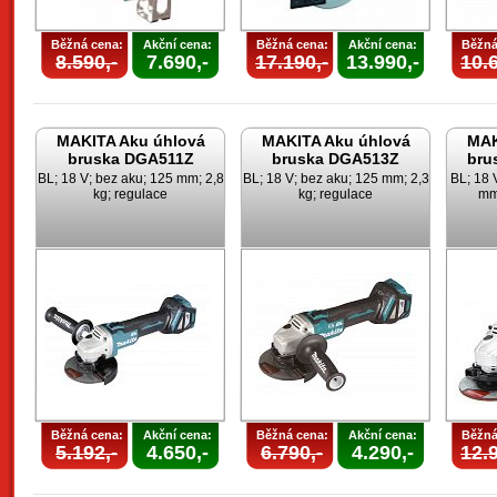
Běžná cena:
Akční cena:
Běžná cena:
Akční cena:
Běžná
8.590,-
7.690,-
17.190,-
13.990,-
10.6
MAKITA Aku úhlová
MAKITA Aku úhlová
MAK
bruska DGA511Z
bruska DGA513Z
bru
BL; 18 V; bez aku; 125 mm; 2,8
BL; 18 V; bez aku; 125 mm; 2,3
BL; 18 
kg; regulace
kg; regulace
mm;
Běžná cena:
Akční cena:
Běžná cena:
Akční cena:
Běžná
5.192,-
4.650,-
6.790,-
4.290,-
12.9