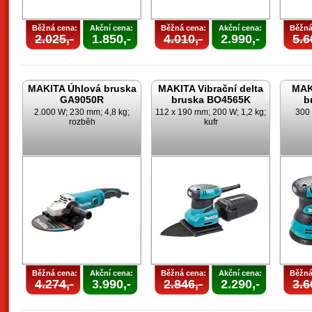
Běžná cena:
Akční cena:
Běžná cena:
Akční cena:
Běžná
2.025,-
1.850,-
4.010,-
2.990,-
5.6
MAKITA Úhlová bruska
MAKITA Vibrační delta
MAK
GA9050R
bruska BO4565K
b
2.000 W; 230 mm; 4,8 kg;
112 x 190 mm; 200 W; 1,2 kg;
300 
rozběh
kufr
Běžná cena:
Akční cena:
Běžná cena:
Akční cena:
Běžná
4.274,-
3.990,-
2.846,-
2.290,-
3.6