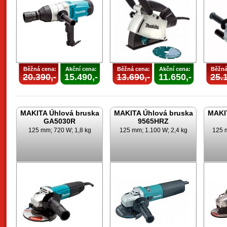
Běžná cena:
Akční cena:
Běžná cena:
Akční cena:
Běžná
20.390,-
15.490,-
13.690,-
11.650,-
25.1
MAKITA Úhlová bruska
MAKITA Úhlová bruska
MAKI
GA5030R
9565HRZ
125 mm; 720 W; 1,8 kg
125 mm; 1.100 W; 2,4 kg
125 m