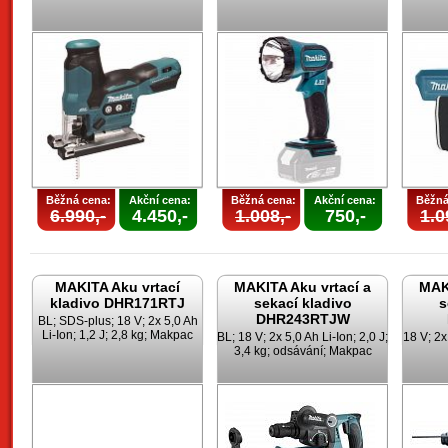
Běžná cena:
Akční cena:
Běžná cena:
Akční cena:
Běžná
6.990,-
4.450,-
1.008,-
750,-
1.0
MAKITA Aku vrtací
MAKITA Aku vrtací a
MAKI
kladivo DHR171RTJ
sekací kladivo
s
DHR243RTJW
BL; SDS-plus; 18 V; 2x 5,0 Ah
Li-Ion; 1,2 J; 2,8 kg; Makpac
BL; 18 V; 2x 5,0 Ah Li-Ion; 2,0 J;
18 V; 2x 
3,4 kg; odsávání; Makpac