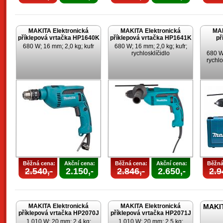
MAKITA Elektronická
MAKITA Elektronická
MAK
příklepová vrtačka HP1640K
příklepová vrtačka HP1641K
př
680 W; 16 mm; 2,0 kg; kufr
680 W; 16 mm; 2,0 kg; kufr;
rychlosklíčidlo
680 W;
rychlo
Běžná cena:
Akční cena:
Běžná cena:
Akční cena:
Běžná
2.540,-
2.150,-
2.846,-
2.650,-
2.9
MAKITA Elektronická
MAKITA Elektronická
MAKIT
příklepová vrtačka HP2070J
příklepová vrtačka HP2071J
1.010 W; 20 mm; 2,4 kg;
1.010 W; 20 mm; 2,5 kg;