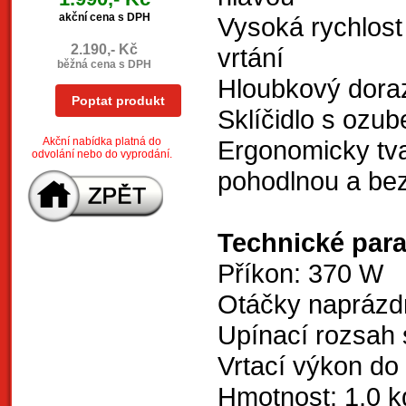
akční cena s DPH
Vysoká rychlost 
2.190,- Kč
vrtání
běžná cena s DPH
Hloubkový dora
Poptat produkt
Sklíčidlo s oz
Akční nabídka platná do
Ergonomicky tv
odvolání nebo do vyprodání.
pohodlnou a be
Technické par
Příkon: 370 W
Otáčky naprázdn
Upínací rozsah s
Vrtací výkon do 
Hmotnost: 1,0 k