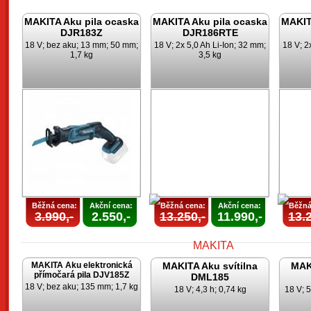
MAKITA Aku pila ocaska
MAKITA Aku pila ocaska
MAKIT
DJR183Z
DJR186RTE
18 V; bez aku; 13 mm; 50 mm;
18 V; 2x 5,0 Ah Li-Ion; 32 mm;
18 V; 2
1,7 kg
3,5 kg
Běžná cena:
Akční cena:
Běžná cena:
Akční cena:
Běžná
3.990,-
2.550,-
13.250,-
11.990,-
13.2
MAKITA Aku elektronická
MAKITA Aku svítilna
MAKI
přímočará pila DJV185Z
DML185
18 V; bez aku; 135 mm; 1,7 kg
18 V; 4,3 h; 0,74 kg
18 V; 5