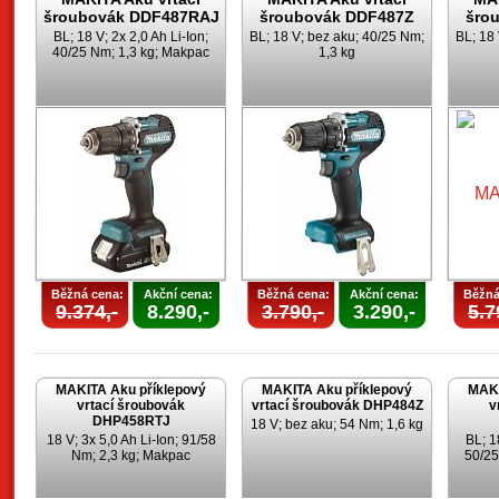
šroubovák DDF487RAJ
šroubovák DDF487Z
šro
BL; 18 V; 2x 2,0 Ah Li-Ion;
BL; 18 V; bez aku; 40/25 Nm;
BL; 18
40/25 Nm; 1,3 kg; Makpac
1,3 kg
Běžná cena:
Akční cena:
Běžná cena:
Akční cena:
Běžná
9.374,-
8.290,-
3.790,-
3.290,-
5.7
MAKITA Aku příklepový
MAKITA Aku příklepový
MAKI
vrtací šroubovák
vrtací šroubovák DHP484Z
v
DHP458RTJ
18 V; bez aku; 54 Nm; 1,6 kg
18 V; 3x 5,0 Ah Li-Ion; 91/58
BL; 1
Nm; 2,3 kg; Makpac
50/25