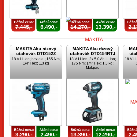
Běžná cena:
Akční cena:
Běžná cena:
Akční cena:
Běžná
7.445,-
6.490,-
14.270,-
13.390,-
2.1
MAKITA Aku rázový
MAKITA Aku rázový
MAK
utahovák DTD152Z
utahovák DTD154RTJ
uta
18 V Li-Ion; bez aku; 165 Nm;
18 V Li-Ion; 2x 5,0 Ah Li-Ion;
18 V Li
1/4" Hex; 1,3 kg
175 Nm; 1/4" Hex; 1,3 kg;
Makpac
Běžná cena:
Akční cena:
Běžná cena:
Akční cena:
Běžná
3.290,-
2.490,-
13.390,-
12.290,-
2.4