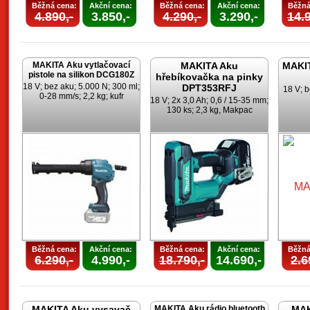
Běžná cena:
Akční cena:
Běžná cena:
Akční cena:
Běžná
4.890,-
3.850,-
4.290,-
3.290,-
14.9
MAKITA Aku vytlačovací
MAKITA Aku
MAKIT
pistole na silikon DCG180Z
hřebíkovačka na pinky
18 V; bez aku; 5.000 N; 300 ml;
DPT353RFJ
18 V; b
0-28 mm/s; 2,2 kg; kufr
18 V; 2x 3,0 Ah; 0,6 / 15-35 mm;
130 ks; 2,3 kg, Makpac
Běžná cena:
Akční cena:
Běžná cena:
Akční cena:
Běžná
6.290,-
4.990,-
18.790,-
14.690,-
2.6
MAKITA Aku vysavač
MAKITA Aku rádio bluetooth
MAK