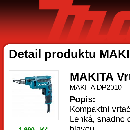
Ak
Detail produktu MAK
MAKITA Vr
MAKITA DP2010
Popis:
Kompaktní vrtač
Lehká, snadno o
hlavou
1.990,- Kč