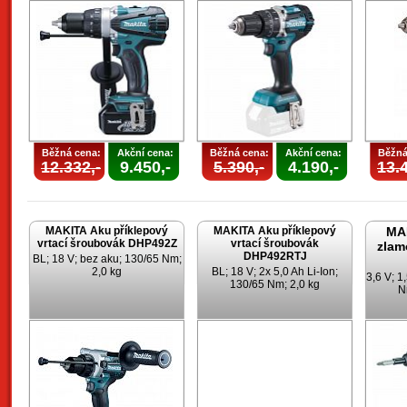
Běžná cena:
Akční cena:
Běžná cena:
Akční cena:
Běžná
12.332,-
9.450,-
5.390,-
4.190,-
13.4
MAKITA Aku příklepový
MAKITA Aku příklepový
MA
vrtací šroubovák DHP492Z
vrtací šroubovák
zlam
DHP492RTJ
BL; 18 V; bez aku; 130/65 Nm;
2,0 kg
BL; 18 V; 2x 5,0 Ah Li-Ion;
3,6 V; 1
130/65 Nm; 2,0 kg
N