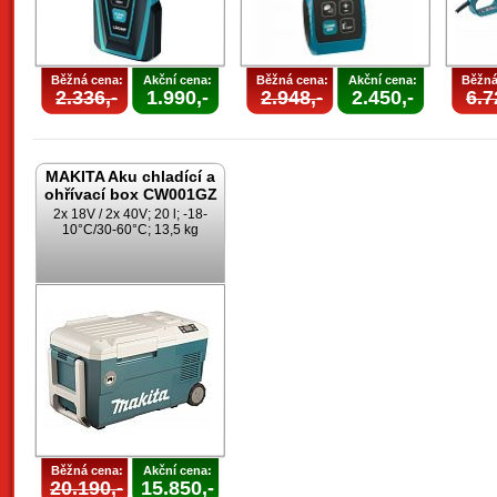
Běžná cena:
Akční cena:
Běžná cena:
Akční cena:
Běžná
2.336,-
1.990,-
2.948,-
2.450,-
6.7
MAKITA Aku chladící a
ohřívací box CW001GZ
2x 18V / 2x 40V; 20 l; -18-
10°C/30-60°C; 13,5 kg
Běžná cena:
Akční cena:
20.190,-
15.850,-