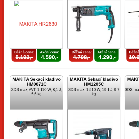
Běžná cena:
Akční cena:
Běžná cena:
Akční cena:
Běžná
5.192,-
4.590,-
4.708,-
4.290,-
10.6
MAKITA Sekací kladivo
MAKITA Sekací kladivo
MAKIT
HM0871C
HM1205C
SDS-max; AVT; 1.110 W; 8,1 J;
SDS-max; 1.510 W; 19,1 J; 9,7
SDS-max;
5,6 kg
kg