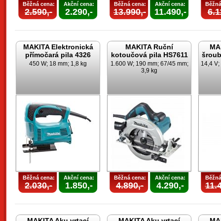
Běžná cena:
Akční cena:
Běžná cena:
Akční cena:
Běžná
2.590,-
2.290,-
13.990,-
11.490,-
6.1
MAKITA Elektronická
MAKITA Ruční
MAK
přímočará pila 4326
kotoučová pila HS7611
šrou
450 W; 18 mm; 1,8 kg
1.600 W; 190 mm; 67/45 mm;
14,4 V;
3,9 kg
Běžná cena:
Akční cena:
Běžná cena:
Akční cena:
Běžná
2.030,-
1.850,-
4.890,-
4.290,-
11.4
MAKITA Aku vrtací
MAKITA Aku vrtací
MAK