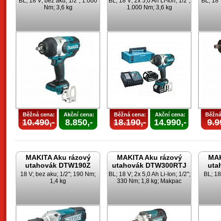
BL; 18 V; bez aku; 1/2"; 1.000
BL; 18 V; 2x 5,0 Ah Li-Ion; 1/2";
BL; 18 
Nm; 3,6 kg
1.000 Nm; 3,6 kg
Běžná cena:
Akční cena:
Běžná cena:
Akční cena:
Běžná
10.490,-
8.850,-
18.190,-
14.990,-
9.9
MAKITA Aku rázový
MAKITA Aku rázový
MAK
utahovák DTW190Z
utahovák DTW300RTJ
uta
18 V; bez aku; 1/2"; 190 Nm;
BL; 18 V; 2x 5,0 Ah Li-Ion; 1/2";
BL; 18
1,4 kg
330 Nm; 1,8 kg; Makpac