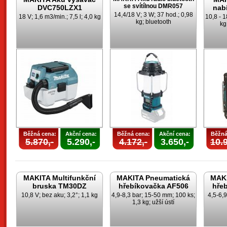
se svítílnou DMR057
DVC750LZX1
nab
14,4/18 V; 3 W; 37 hod.; 0,98
18 V; 1,6 m3/min.; 7,5 l; 4,0 kg
10,8 - 1
kg; bluetooth
kg
Běžná cena:
Akční cena:
Běžná cena:
Akční cena:
Běžná
5.870,-
5.290,-
4.172,-
3.650,-
10.9
MAKITA Multifunkční
MAKITA Pneumatická
MAKI
bruska TM30DZ
hřebíkovačka AF506
hře
10,8 V; bez aku; 3,2°; 1,1 kg
4,9-8,3 bar; 15-50 mm; 100 ks;
4,5-6,
1,3 kg; užší ústí