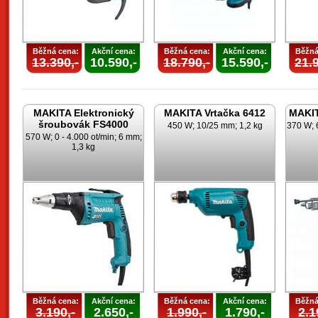
Běžná cena:
Akční cena:
Běžná cena:
Akční cena:
Běžná
13.390,-
10.590,-
18.790,-
15.590,-
21.9
MAKITA Elektronický
MAKITA Vrtačka 6412
MAKIT
šroubovák FS4000
450 W; 10/25 mm; 1,2 kg
370 W; 
570 W; 0 - 4.000 ot/min; 6 mm;
1,3 kg
Běžná cena:
Akční cena:
Běžná cena:
Akční cena:
Běžná
3.190,-
2.650,-
1.990,-
1.790,-
2.1