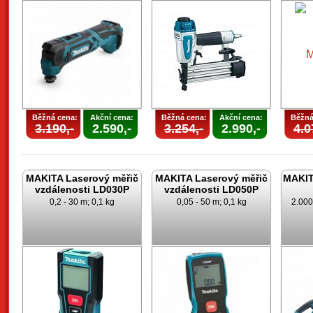
Běžná cena:
Akční cena:
Běžná cena:
Akční cena:
Běžná
3.190,-
2.590,-
3.254,-
2.990,-
4.0
MAKITA Laserový měřič
MAKITA Laserový měřič
MAKITA
vzdálenosti LD030P
vzdálenosti LD050P
0,2 - 30 m; 0,1 kg
0,05 - 50 m; 0,1 kg
2.000