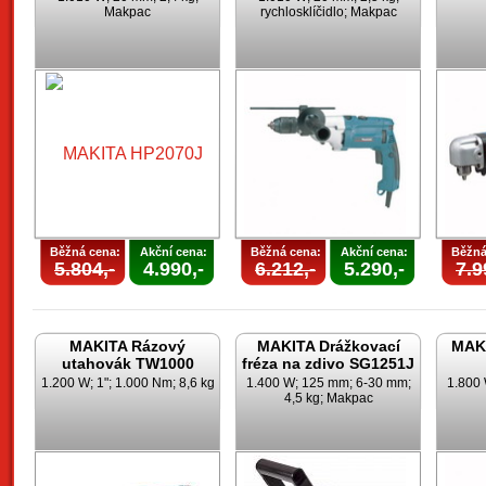
Makpac
rychlosklíčidlo; Makpac
Běžná cena:
Akční cena:
Běžná cena:
Akční cena:
Běžná
5.804,-
4.990,-
6.212,-
5.290,-
7.9
MAKITA Rázový
MAKITA Drážkovací
MAKI
utahovák TW1000
fréza na zdivo SG1251J
1.200 W; 1"; 1.000 Nm; 8,6 kg
1.400 W; 125 mm; 6-30 mm;
1.800 
4,5 kg; Makpac