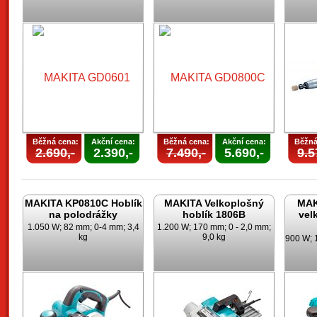
Běžná cena:
Akční cena:
Běžná cena:
Akční cena:
Běžná
2.690,-
2.390,-
7.490,-
5.690,-
9.5
MAKITA KP0810C Hoblík
MAKITA Velkoplošný
MAK
na polodrážky
hoblík 1806B
vel
1.050 W; 82 mm; 0-4 mm; 3,4
1.200 W; 170 mm; 0 - 2,0 mm;
kg
9,0 kg
900 W; 